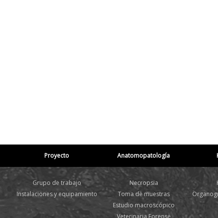
Proyecto
Anatomopatología
Grupo de trabajo
Necropsia
Instalaciones y equipamiento
Toma de muestras
Organogr
Estudio macroscópico
Veterinaria Forense