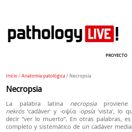
PROYECTO
Inicio
/
Anatomía patológica
/ Necropsia
Necropsia
La palabra latina
necropsia
proviene 
nekrós
'cadáver' y -οψία
-opsía
'vista', lo q
decir “ver lo muerto”. En otras palabras, 
completo y sistemático de un cadáver median